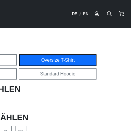
DE
EN
/
Oversize T-Shirt
Standard Hoodie
HLEN
ÄHLEN