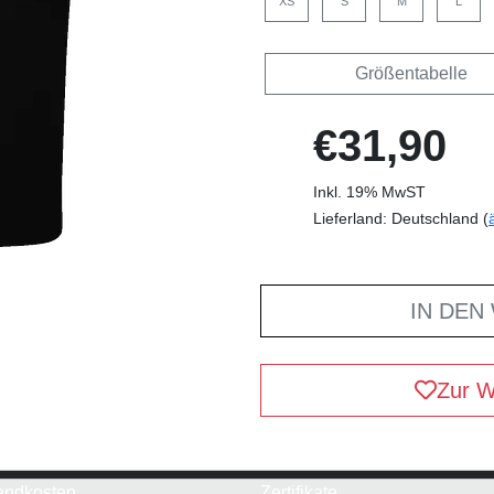
XS
S
M
L
Größentabelle
€31,90
Inkl. 19% MwST
Lieferland: Deutschland (
IN DEN
Zur W
andkosten
Zertifikate